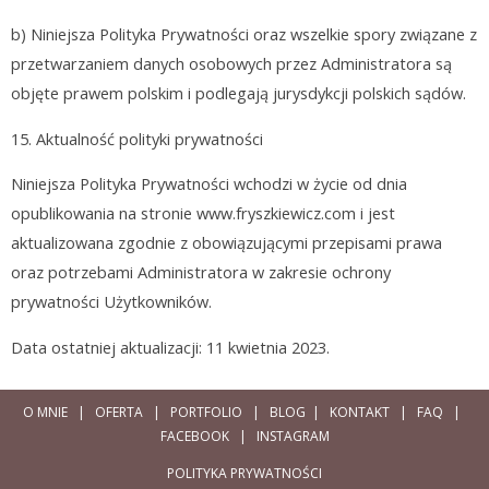
b) Niniejsza Polityka Prywatności oraz wszelkie spory związane z
przetwarzaniem danych osobowych przez Administratora są
objęte prawem polskim i podlegają jurysdykcji polskich sądów.
15.
Aktualność polityki prywatności
Niniejsza Polityka Prywatności wchodzi w życie od dnia
opublikowania na stronie
www.fryszkiewicz.com
i jest
aktualizowana zgodnie z obowiązującymi przepisami prawa
oraz potrzebami Administratora w zakresie ochrony
prywatności Użytkowników.
Data ostatniej aktualizacji: 11 kwietnia 2023.
O MNIE
|
OFERTA
|
PORTFOLIO
|
BLOG
|
KONTAKT
|
FAQ
|
FACEBOOK
|
INSTAGRAM
POLITYKA PRYWATNOŚCI