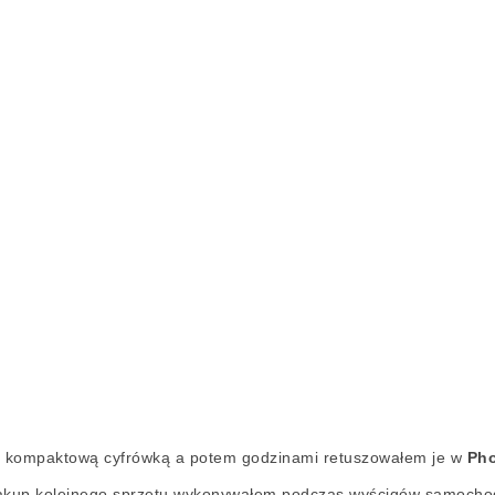
, kompaktową cyfrówką a potem godzinami retuszowałem je w
Ph
a zakup kolejnego sprzętu wykonywałem podczas wyścigów samoch