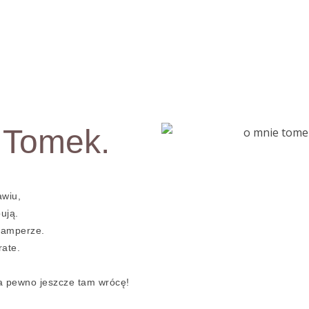
j swojego Fot
 Tomek.
wiu,
ują.
 kamperze.
rate.
na pewno jeszcze tam wrócę!