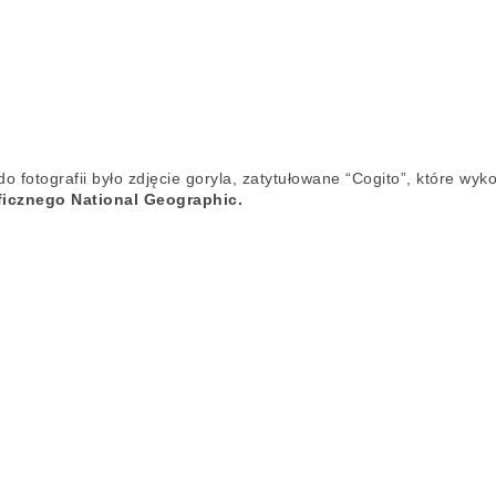
o fotografii było zdjęcie goryla, zatytułowane “Cogito”, które w
icznego National Geographic.