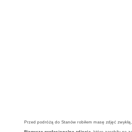
Przed podróżą do Stanów robiłem masę zdjęć zwykłą
Pierwsze profesjonalne zdjęcia
, które zarobiły n